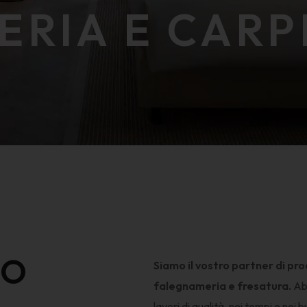
RIA E CARP
MO
Siamo il vostro partner di pr
falegnameria e fresatura.
Abb
lavori di qualità, nei tempi e nei bu