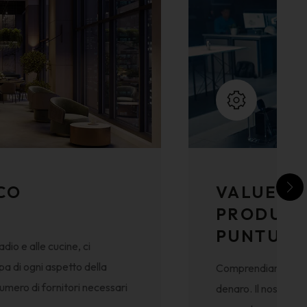
CO
VALUE EN
PRODUZIO
PUNTUAL
dio e alle cucine, ci
pa di ogni aspetto della
Comprendiamo che in
numero di fornitori necessari
denaro. Il nostro C