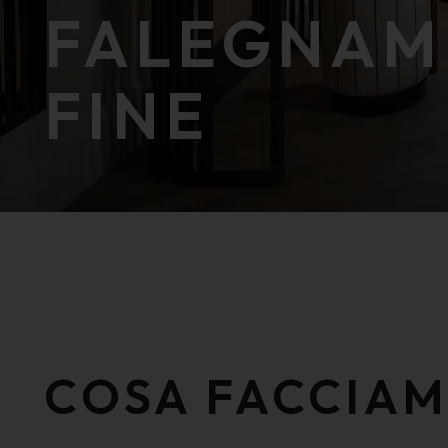
FALEGNAME
FINE
public function () public function ()
COSA FACCIA