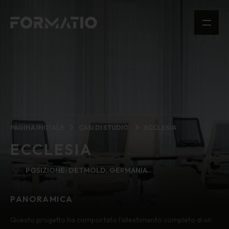
PAGINA INIZIALE
CASI DI STUDIO
ECCLESIA
ECCLESIA
POSIZIONE: DETMOLD, GERMANIA
PANORAMICA
Questo progetto ha comportato l'allestimento completo di un