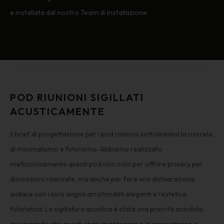
e installata dal nostro Team di Installazione.
POD RIUNIONI SIGILLATI
ACUSTICAMENTE
Il brief di progettazione per i pod riunioni sottolineava la miscela
di minimalismo e futurismo. Abbiamo realizzato
meticolosamente questi pod non solo per offrire privacy per
discussioni riservate, ma anche per fare una dichiarazione
audace con i loro angoli arrotondati eleganti e l'estetica
futuristica. La sigillatura acustica è stata una priorità assoluta,
assicurando che questi spazi mantengano la riservatezza e