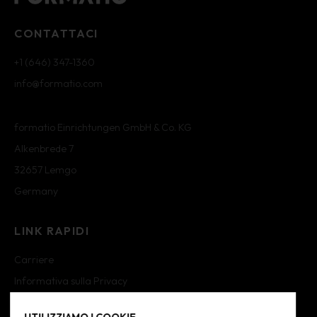
CONTATTACI
+1 (646) 347-1360
info@formatio.com
formatio Einrichtungen GmbH & Co. KG
Alkenbrede 7
32657 Lemgo
Germany
LINK RAPIDI
Carriere
Informativa sulla Privacy
Informativa sui Cookie