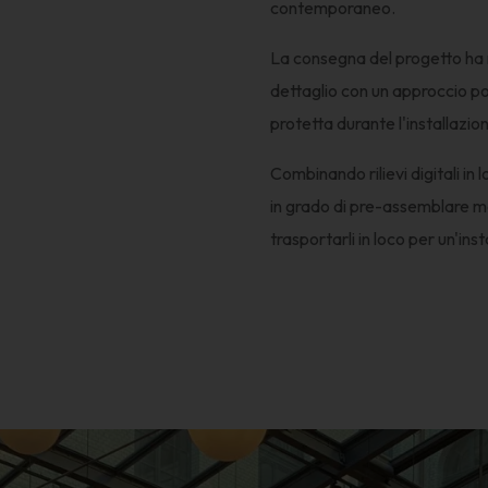
contemporaneo.
La consegna del progetto ha r
dettaglio con un approccio po
protetta durante l'installazio
Combinando rilievi digitali in
in grado di pre-assemblare mol
trasportarli in loco per un'ins